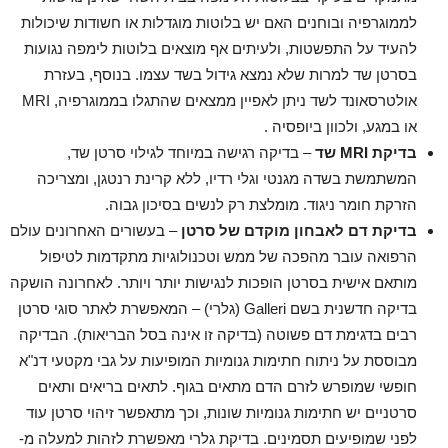
לממוגרפיה ובוחנים האם יש בלוטות מוגדלות או חשודות שיכולות
להעיד על התפשטות, ולעיתים אף מוצאים בלוטות לימפה נגועות
בסרטן שד למרות שלא נמצא גידול בשד עצמו. בנוסף, בעזרת
אולטרסאונד לשד ניתן לאפיין ממצאים שהתגלו בממוגרפיה, MRI
או במגע, ולכוון ביופסיה .
בדיקת
MRI
שד
– בדיקה רגישה במיוחד לגילוי סרטן שד,
המשתמשת בשדה מגנטי וגלי רדיו, ללא קרינת רנטגן, ומצריכה
הזרקת חומר ניגוד. מומלצת רק לנשים בסיכון גבוה.
בדיקת דם לאבחון מוקדם של סרטן
– בעשורים האחרונים עולם
הרפואה עובר מהפכה של ממש וטכנולוגיות מתקדמות לטיפול
מותאם אישית בסרטן הופכות לנגישות יותר ויותר. לאחרונה הושקה
בדיקה חדשנית בשם Galleri (גלרי) – המאפשרת לאתר סוגי סרטן
רבים בדגימת דם פשוטה (בדיקה זו אינה בסל הבריאות). הבדיקה
מבוססת על ניתוח חתימות גנומיות המופיעות על גבי מקטעי דנ"א
חופשי שמופרש לזרם הדם מתאים בגוף. לתאים בריאים ותאים
סרטניים יש חתימות גנומיות שונות, וכך מתאפשר זיהוי סרטן עוד
לפני שמופיעים תסמינים. בדיקת גלרי מאפשרת לזהות למעלה מ-