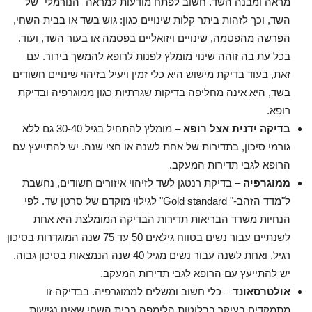
מראה ומבנה השד. חשוב לפתח מודעות למראה "הנורמלי" של
השד, וכך לזהות ביתר קלות שינויים כגון: גוש בשד או בבית השחי,
הפרשה מהפטמה, שינויים ויזואליים בפטמה או בעור השד, ועוד.
בכל עת בה זוהה שינוי מומלץ לפנות לרופא להמשך בירור. עם
זאת, בעוד בדיקת מישוש היא כלי זמין ויעיל בזיהוי שינויים חשודים
בשד, היא אינה מחליפה בדיקות שגרתיות כגון ממוגרפיה ובדיקת
רופא.
בדיקה ידנית אצל רופא
– מומלץ להתחיל בגיל 30-40 גם ללא
גורמי סיכון, בתדירות של אחת לשנה או חצי שנה. יש להתייעץ עם
הרופא לגבי תדירות המעקב.
ממוגרפיה
– בדיקת רנטגן לשד לזיהוי איזורים חשודים, נחשבת
ל"מדד הזהב-" Gold standard" לגילוי מוקדם של סרטן שד. לפי
הנחיות משרד הבריאות תדירות הבדיקה המומלצת היא אחת
לשנתיים עבור נשים בטווח גילאים 50 עד 75 שנה המוגדרות בסיכון
רגיל, ואחת לשנה עבור נשים מגיל 40 שנה הנמצאות בסיכון גבוה.
יש להתייעץ עם הרופא לגבי תדירות המעקב.
אולטרסאונד
– כלי חשוב ומשלים לממוגרפיה. בבדיקה זו
מתמקדים בעיקר בבלוטות הלימפה בבית השחי שאינן נגישות