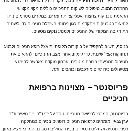
חשוב לטפל ב
נסיגת חניכיים קלה
מוקדם ככל האפשר כדי למנוע את
החמרת המצב. טיפולים לשיקום החניכיים כוללים ניקוי מקצועי,
התאמת טכניקות צחצוח ואפליקציית חומרים. במקרים מסוימים ניתן
להיעזר בטכניקות מתקדמות כגון ניתוחי השתלת חניכיים כדי לשחזר
את הגובה המקורי של החניכיים ולמנוע נזקים נוספים.
בנוסף, חשוב להקפיד על ביקורות תקופתיות אצל רופא חניכיים ולבצע
תחזוקות אצל שיננית כדי לעקוב אחרי מצב החניכיים ולהתאים את
הטיפול המניעתי בצורה מיטבית. אבחון מוקדם מאפשר להימנע
מטיפולים כירורגיים מורכבים וכואבים יותר.
פריוסנטר – מצוינות ברפואת
חניכיים
פריוסנטר, המרכז לרפואת חניכיים, נוסד על ידי ד"ר יניב מאייר וד"ר
ערן גבאי, מומחים לרפואת חניכיים רופאים בכירים במחלקה
לפריודונטיה ושתלים דנטליים בבית החולים רמב"ם. המרכז מציע מגוון