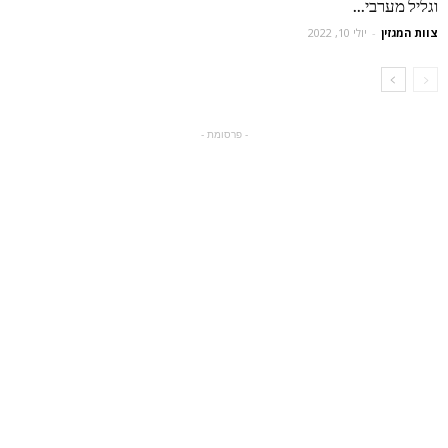
וגליל מערבי...
צוות המגזין
-
יולי 10, 2022
- פרסומת -