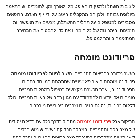
ליציבות השתל ולתפקודו האופטימלי לאורך זמן. לחומרים יש התאמה
ביולוגית גבוהה, ולכן הם מתקבלים היטב על ידי גוף האדם. הרופאים
מסבירים למטופלים על תהליך ההשתלה, מציגים את האפשרויות
הזמינות והיתרונות של כל חומר, וזאת כדי להבטיח את הבחירה
המתאימה ביותר למטופל.
פריודונט מומחה
כאשר מדובר בבריאות החניכיים, חשוב לפנות ל
פריודונט מומחה
.
פריודונט מומחה הוא רופא שיניים שהתמחה במיוחד בתחום
הפריודונטיה, ועבר הכשרה מקצועית בטיפול במחלות חניכיים.
מומחים אלו יודעים להתמודד עם מגוון רחב של בעיות חניכיים, כולל
דלקות כרוניות, נסיגת חניכיים וצרכים כירורגיים מורכבים.
הביקור אצל
פריודונט מומחה
מתחיל בדרך כלל עם בדיקה יסודית
של מצב הפה והחניכיים. במהלך הבדיקה נעשה שימוש בכלים
דיאגוסטיים מתקדמים להערכת מצב בריאות החניכיים וחלל הפה,