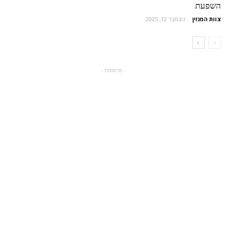
השפעת
צוות המגזין
-
נובמבר 12, 2025
- פרסומת -