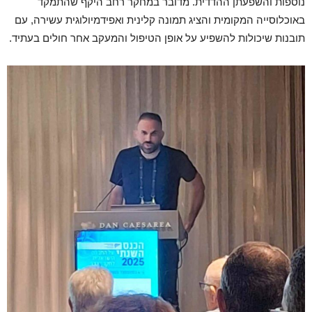
נוספות והשפעתן ההדדית. מדובר במחקר רחב היקף שהתמקד
באוכלוסייה המקומית והציג תמונה קלינית ואפידמיולוגית עשירה, עם
תובנות שיכולות להשפיע על אופן הטיפול והמעקב אחר חולים בעתיד.