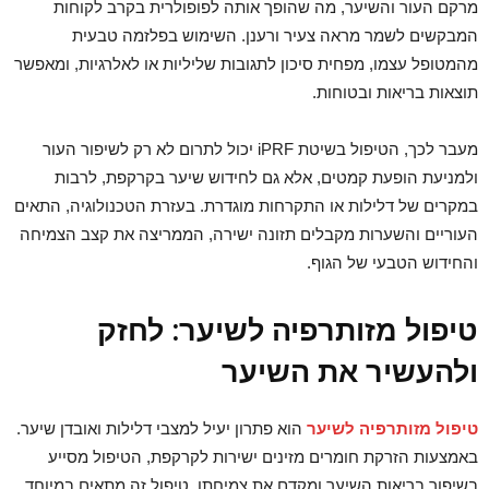
מרקם העור והשיער, מה שהופך אותה לפופולרית בקרב לקוחות
המבקשים לשמר מראה צעיר ורענן. השימוש בפלזמה טבעית
מהמטופל עצמו, מפחית סיכון לתגובות שליליות או לאלרגיות, ומאפשר
תוצאות בריאות ובטוחות.
מעבר לכך, הטיפול בשיטת iPRF יכול לתרום לא רק לשיפור העור
ולמניעת הופעת קמטים, אלא גם לחידוש שיער בקרקפת, לרבות
במקרים של דלילות או התקרחות מוגדרת. בעזרת הטכנולוגיה, התאים
העוריים והשערות מקבלים תזונה ישירה, הממריצה את קצב הצמיחה
והחידוש הטבעי של הגוף.
טיפול מזותרפיה לשיער: לחזק
ולהעשיר את השיער
טיפול מזותרפיה לשיער
הוא פתרון יעיל למצבי דלילות ואובדן שיער.
באמצעות הזרקת חומרים מזינים ישירות לקרקפת, הטיפול מסייע
בשיפור בריאות השיער ומקדם את צמיחתו. טיפול זה מתאים במיוחד