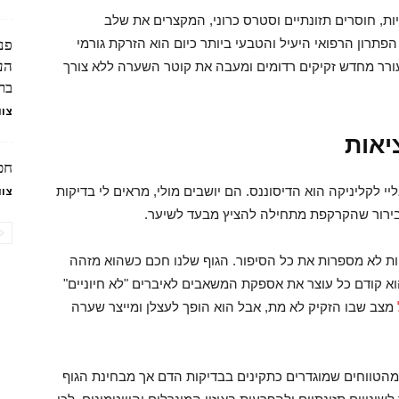
יות, חוסרים תזונתיים וסטרס כרוני, המקצרים את שלב
פנ
פתרון הרפואי היעיל והטבעי ביותר כיום הוא הזרקת גורמי
הע
פת, תהליך שמעורר מחדש זקיקים רדומים ומעבה את קוטר השערה ללא צורך
ברפ
צוו
יאות
חכמ
לקליניקה הוא הדיסוננס. הם יושבים מולי, מראים לי בדיקות
צוו
בירור שהקרקפת מתחילה להציץ מבעד לשיער.
ות לא מספרות את כל הסיפור. הגוף שלנו חכם כשהוא מזהה
הוא קודם כל עוצר את אספקת המשאבים לאיברים "לא חיוניים"
מצב שבו הזקיק לא מת, אבל הוא הופך לעצלן ומייצר שערה
מהטווחים שמוגדרים כתקינים בבדיקות הדם אך מבחינת הגוף