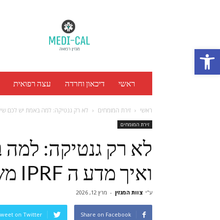
מגזין
רפואה
Medi
Cal
Open toolbar
ראשי
דיכאון וחרדה
עצה רפואית
ראשי
זירת המומחים
לא רק גנטיקה: למה באמת יש לכם שיער
זירת המומחים
לא רק גנטיקה: למה 
ואיך מדע ה IPRF משנה את התמונה?
ע"י
צוות המגזין
-
מרץ 12, 2026
weet on Twitter
Share on Facebook