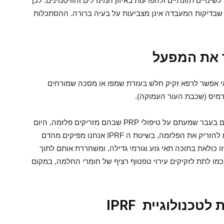
שינויים תזונתיים ולהפרעות באיזון המינרלים והוויטמינים. לכן
 שבדיקות המעבדה אינן מצביעות על בעיה ברורה. ההסתכלות
ר את המפעל
י אפשר לרפא זקיק חלש בעזרת שמפו או מסכה שמורחים
דרמיס (שכבת העור העמוקה).
כאן בדיוק נכנסת לתמונה הטכנולוגיה הביולוגית. אם בעבר שמעתם על טיפולי PRP שבהם מזריקים פלזמה, היום
במקום סתם להזריק את הפלזמה, בשיטת ה IPRF אנחנו מפיקים מהדם
כולאת בתוכה תאי גזע וגורמי גדילה, ומשחררת אותם לתוך
כמו לתת לזקיקים עירוי טפטוף רציף של חומרי החלמה, במקום
כנולוגיית IPRF