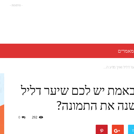
- פרסומת -
מאמרים
 דליל ואיך מדע ה...
באמת יש לכם שיער דליל
0
292
T