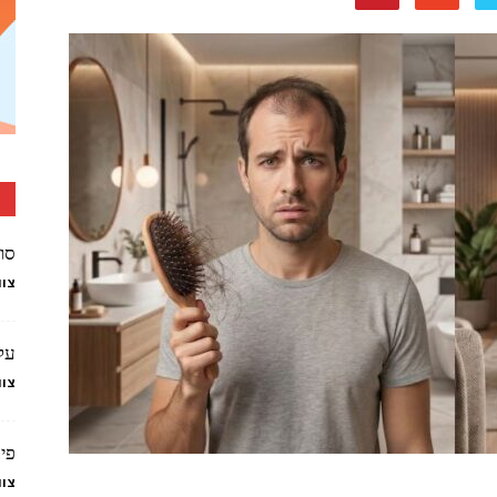
סוג
צוו
על
צוו
פיג
צוו