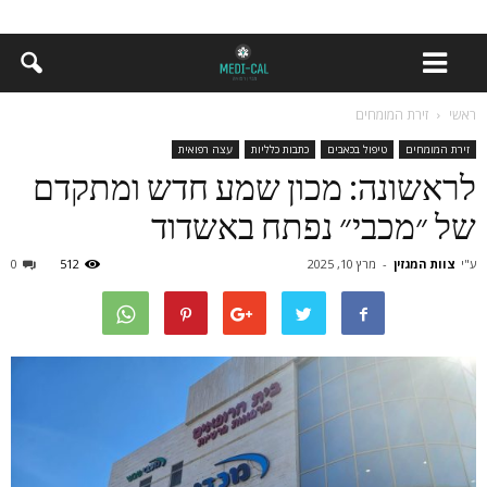
ראשי
זירת המומחים
זירת המומחים
טיפול בכאבים
כתבות כלליות
עצה רפואית
לראשונה: מכון שמע חדש ומתקדם
של ״מכבי״ נפתח באשדוד
ע"י
צוות המגזין
-
מרץ 10, 2025
512
0