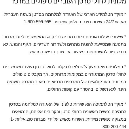
מלונית לחולי סרטן העוברים טיפולים במרכז.
* מוקד הטלמידע הארצי של האגודה למלחמה בסרטן בשפה העברית
מאויש 24/7 בשיחת חינם בטלפון שמספרו 1-800-599-995
* שיעורי פעילות גופנית בזום כמו ניה וצ'י קונג המאפשרים לזוז במרחב
בתנועה שמסייעת להפגת מתחים ולשחרור השרירים, הגוף והנפש. לא
נדרש ציוד להשתתפות בשיעור. אין צורך ברישום מראש.
* המלונית היא המעון ע"ש צ'ארלס קלור לחולי סרטן מיועד משמש בית
לחולי סרטן המתגוררים במקומות מרוחקים, אך מקבלים טיפולים
במכונים האונקולוגיים של המרכזים הרפואיים באזור המרכז. השהיה
הינה ללא תשלום בהסדר עם קופות החולים.
* מוקד הטלתמיכה הוא שירות טלפוני של האגודה למלחמה בסרטן
לתמיכה נפשית ראשונית בחולי סרטן ובקרובים אליהם, הנמצאים
במצוקה נפשית מיידית. השרות מאויש על ידי עובדות סוציאליות 1-
800-200-444