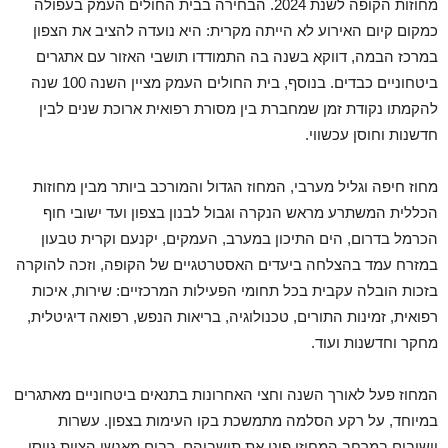
מחוזות הקופה לשנת 2024. הבחירה בבית החולים העמק בעפולה
כמקום קיום האירוע לא הייתה מקרית: היא נועדה להציב את הצפון
במרכז הבמה, דווקא בשנה בה התמודדו תושבי האזור עם אתגרים
ביטחוניים כבדים. בנוסף, בית החולים העמק מציין השנה 100 שנה
להקמתו נקודת זמן שמחברת בין מסורת רפואית ארוכת שנים לבין
חדשנות וחוסן עכשווי.
מחוז חיפה וגליל מערבי, המחוז הגדול והמורכב ביותר מבין מחוזות
הכללית המשתרע מראש הנקרה וגבול לבנון בצפון ועד ישובי חוף
הכרמל בדרום, הים התיכון במערב, העמקים, יקנעם וקרית טבעון
במזרח עמד בהצלחה ביעדים האסטרטגיים של הקופה, וזכה להוקרה
בזכות הובלה עקבית בכל תחומי הפעילות המרכזיים: שירות, איכות
רפואית, זמינות התורים, טכנולוגיה, בריאות הנפש, רפואה דיגיטלית,
מחקר וחדשנות ועוד.
המחוז פעל לאורך השנה וחצי האחרונות בתנאים ביטחוניים מאתגרים
במיוחד, על רקע הסלמה מתמשכת בקו העימות בצפון. עשרות
יישובים במרחב המחוזי פינו את תושביהם, רבים מאנשי הצוות גויסו