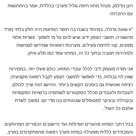
רונן נודלמן, מנהל מחוז חיפה וגליל מערבי בכללית, אמר בהתרגשות
עם ההכרזה:
"זו גאווה גדולה, במיוחד בשנה בה חוסר הוודאות היה חלק בלתי נפרד
מהשגרה, תושבי הצפון ידעו שיש להם על מי לסמוך. עשרות אלפי
מפונים, קווי לחימה פעילים, מערכות רפואיות שנדרשו לגמישות
ולמהירות תגובה ובתוך כל זה, המחוז עמד כמו סלע איתן.
אני מודה מעומק ליבי לכלל עובדי המחוז, כולם פעלו יחד, במסירות
שאין לה גבולות, כדי לאפשר לתושבי הצפון לקבל רפואה מקצועית,
רציפה ואנושית גם בזמנים הקשים ביותר. ההישג הזה שייך לכולם,
לעובדות ולעובדים מכלל הסקטורים לשותפינו ברשויות המקומיות
ובקהילה ובעיקר למטופלים שבוטחים בנו מדי יום. נמשיך לשרת
אתכם כל העת".
בכל רחבי המחוז מהערים הגדולות ועד היישובים הכפריים המרוחקים
והמבודדים כללית מפעילה במחוז מערך רפואה מהמתקדמים בארץ,