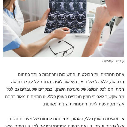
קרדיט - Pixabay
אחת ההתמחויות הבולטות, החשובות והרחבות ביותר בתחום
הרפואה, ללא צל של ספק, היא אורולוגיה. מדובר על ענף ברפואה
המתייחס לכל הנושא של מערכת השתן, ובמקרים של גברים גם לכל
מה שקשור לאבירי המין הזכריים באופן כללי. זו התמחות מאוד רחבה
אשר מסתעפת לתתי התמחויות שונות ומגוונות.
אורולוגיטה באופן כללי, כאמור, מתייחסת לתחום של מערכת השתן
אצל גברים ונשים. בין אם בהיבט הניתוחי ובין אם לאו. בין היתר, היא