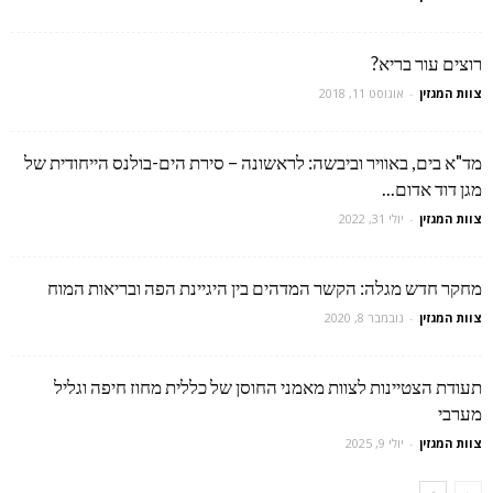
רוצים עור בריא?
צוות המגזין
-
אוגוסט 11, 2018
מד"א בים, באוויר וביבשה: לראשונה – סירת הים-בולנס הייחודית של
מגן דוד אדום...
צוות המגזין
-
יולי 31, 2022
מחקר חדש מגלה: הקשר המדהים בין היגיינת הפה ובריאות המוח
צוות המגזין
-
נובמבר 8, 2020
תעודת הצטיינות לצוות מאמני החוסן של כללית מחוז חיפה וגליל
מערבי
צוות המגזין
-
יולי 9, 2025