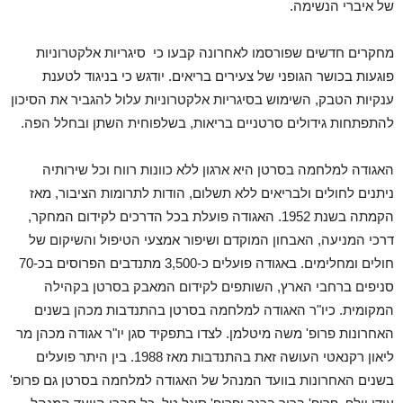
של איברי הנשימה.
מחקרים חדשים שפורסמו לאחרונה קבעו כי סיגריות אלקטרוניות
פוגעות בכושר הגופני של צעירים בריאים. יודגש כי בניגוד לטענת
ענקיות הטבק, השימוש בסיגריות אלקטרוניות עלול להגביר את הסיכון
להתפתחות גידולים סרטניים בריאות, בשלפוחית השתן ובחלל הפה.
האגודה למלחמה בסרטן היא ארגון ללא כוונות רווח וכל שירותיה
ניתנים לחולים ולבריאים ללא תשלום, הודות לתרומות הציבור, מאז
הקמתה בשנת 1952. האגודה פועלת בכל הדרכים לקידום המחקר,
דרכי המניעה, האבחון המוקדם ושיפור אמצעי הטיפול והשיקום של
חולים ומחלימים. באגודה פועלים כ-3,500 מתנדבים הפרוסים בכ-70
סניפים ברחבי הארץ, השותפים לקידום המאבק בסרטן בקהילה
המקומית. כיו"ר האגודה למלחמה בסרטן בהתנדבות מכהן בשנים
האחרונות פרופ' משה מיטלמן. לצדו בתפקיד סגן יו"ר אגודה מכהן מר
ליאון רקנאטי העושה זאת בהתנדבות מאז 1988. בין היתר פועלים
בשנים האחרונות בוועד המנהל של האגודה למלחמה בסרטן גם פרופ'