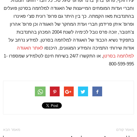
עידו וולף, פרופ' ברוך ברנר ופרופ' סיגל טל. כל חברי הוועד המנהל
וחברי ועדות המומחים המייעצות של האגודה למלחמה בסרטן פועלים
בהתנדבות מאז הקמתה. כך בין היתר גם פרופ' רונית סצ'י פאינרו
ופרופ' איתן פרידמן חברי ועדת המחקר של האגודה וכן פרופ' אהרון
צ'חנובר, זוכה פרס נובל לכימיה לשנת 2004 המכהן בהתנדבות
בתפקיד נשיא הכבוד של האגודה למלחמה בסרטן. למידע נרחב על
אודות שירותי התמיכה והמידע המגוונים, היכנסו
לאתר האגודה
למלחמה בסרטן
, או התקשרו 24/7 בשיחת חינם לטלמידע שמספרו 1-
800-599-995
מאמר קודם
מאמר הבא