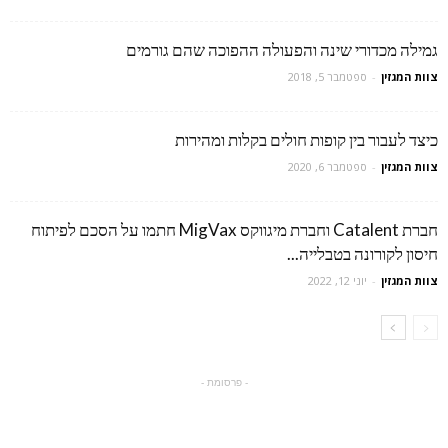
גמילה מכדורי שינה והפעולה ההפוכה שהם גורמים
צוות המגזין
-
ספטמבר 5, 2018
כיצד לעבור בין קופות חולים בקלות ומהירות
צוות המגזין
-
ספטמבר 6, 2020
חברת Catalent וחברת מיגווקס MigVax חתמו על הסכם לפיתוח
חיסון לקורונה בטבלייה...
צוות המגזין
-
יוני 12, 2022
- פרסומת -