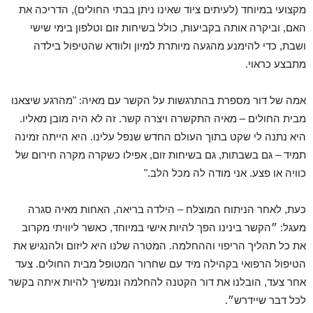
מקצועי במיוחד (לעיתים ציוד שאינו ניתן בבתי החולים), הדריכה את
האם, וביקרה אותה בקביעות, כולל בשיחות זום וטלפון בימי שישי
ושבת, כדי להימנע מהגעה מיותרת למיון ולוודא שהטיפול בילדה
מתבצע כראוי.
אמה של דור מספרת בהתרגשות על הקשר עם מאיה: "מהרגע שיצאנו
מבית החולים – מאיה התקשרה ויצרה קשר. זה לא היה מובן מאליו.
היא נתנה לי שקט בתוך העולם החדש שנפל עלינו. היא הייתה זמינה
תמיד – גם בשבתות, גם בשיחות זום, אפילו כשקרה מקרה חירום של
כוויה או פצע. אני מודה לה מכל הלב."
כעת, לאחר הניתוח המוצלח – הילדה בריאה, האחות מאיה סגרה
מעגל: ״הקשר בינינו הפך להיות אישי במיוחד, כאשר ליוויתי מקרוב
את כל תהליך הריפוי וההחלמה. המטרה שלנו היא ליזום ולהנגיש את
הטיפול הרפואי בקהילה מיד עם שחרור המטופל מבית החולים. צעד
אחר צעד, הובלנו את דור הקטנה להחלמה ונמשיך להיות איתה בקשר
לכל דבר שיידרש״.