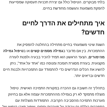
בלתי מבוקרים. הטיפול כולל גם יצירת תכניות תעסוקה שמסייעות
להפקת משמעות והגשמה מחודשת בחיים.
איך מתחילים את הדרך לחיים
חדשים?
השגת שינוי משמעותי בחיים מתחילה בהחלטה להפסיק את
ההתמכרות. בין אם מדובר ב
גמילה מסמים קשים
או ב
טיפול גמילה
מהימורים
, הצעד הראשון הוא תמיד להכיר בבעיה ולפנות לעזרה
מקצועית. בעזרת מסגרת תומכת ומנוסה כמו "אחד על אחד", ניתן
להשיג את הכלים הנדרשים כדי להתמודד עם התמכרויות ולבנות חיים
חדשים ובריאים יותר.
בתהליך זה חשובה גם ההכרה במקורות התמיכה האישית. טיפול
מוצלח מתמקד לא רק בגמילה מההתמכרות עצמה אלא גם בחיזוק
מערכות התמיכה מהסביבה הקרובה. התמודדות מוצלחת עם
התמכרות כוללת גם עבודה על מערכות יחסים, שיפור מצבו הנפשי של