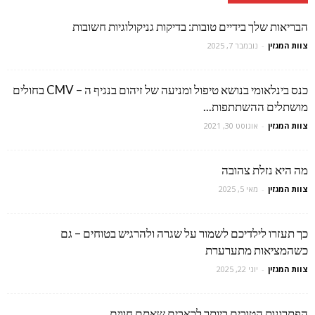
הבריאות שלך בידיים טובות: בדיקות גניקולוגיות חשובות
צוות המגזין
-
נובמבר 7, 2025
כנס בינלאומי בנושא טיפול ומניעה של זיהום בנגיף ה – CMV בחולים
מושתלים ההשתתפות...
צוות המגזין
-
אוגוסט 30, 2021
מה היא נזלת צהובה
צוות המגזין
-
מאי 5, 2025
כך תעזרו לילדיכם לשמור על שגרה ולהרגיש בטוחים – גם
כשהמציאות מתערערת
צוות המגזין
-
יוני 22, 2025
הפתרונות הטובים ביותר לכאבים שאתם חווים