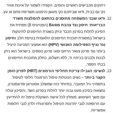
רחוקים מכבישים ראשיים והומים. הקפידו לשמור על איכות אוויר
נקי גם בבית, ודאו שביתכם נקי מעשן והימנעו משריפת פחם או עץ.
ודאו שבני המשפחה מחוסנים בהתאם להמלצות משרד
הבריאות:
חיסון נגד צהבת מסוג
B
(הפטיטיס B) מפחית את
הסיכון לחלות בסרטן הכבד וניתן בשגרת החיסונים לתינוקות
בישראל במסגרת תוכנית החיסונים הלאומית בטיפת חלב
וחיסון
נגד נגיף הפפילומה האנושי (
HPV
)
הוא אמצעי המניעה היעיל
ביותר נגד סרטן צוואר הרחם וסוגי סרטן נוספים. בישראל הוא ניתן
לבנות ולבנים בכיתה ח', ללא תשלום, כחלק מתוכנית החיסונים
בבתי הספר.
לנשים: הגבילו צריכת תחליפי הורמונים (
HRT
) לפרק הזמן
הקצר ביותר
– נשים הנוטלות טיפול הורמונלי חלופי לטיפול
בתסמיני גיל המעבר, במיוחד כזה שמשלב אסטרוגן ופרוגסטרון,
נמצאות בסיכון מעט גבוה יותר לחלות בסרטן השד, והסיכון עולה
עם משך השימוש. מומלץ לכל אישה השוקלת טיפול זה להתייעץ
עם הרופא/ה לגבי יתרונות הטיפול וחסרונותיו ולדון לגבי חלופות
אפשריות.