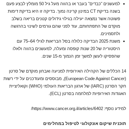
למעשנים "כבדים" בעבר או בהווה מעל גיל 50 מומלץ לבצע פעם
בשנה בדיקת CT במינון קרינה נמוך. בדיקה זו היא בדיקת דימות
פשוטה אשר נמצאה יעילה בגילוי גידולים קטנים בריאה בשלב
מוקדם של התפתחותם, עוד לפני שהם גורמים לשינוי בהרגשה
ולתסמינים.
משנת 2025 הבדיקה כלולה בסל הבריאות לגילי 64–75 עם
היסטוריה של 20 שנות קופסה ומעלה, למעשנים בהווה ולאלו
שהפסיקו לעשן למשך זמן הנמוך מ-15 שנים.
14 הכללים של הקהילה האירופית למניעה ואבחון מוקדם של סרטן
(European Code Against Cancer), מבוססים ומעודכנים על ידי רשות
חקר הסרטן (IARC) של ארגון הבריאות העולמי (WHO) וקואליציית
האגודות האירופיות למלחמה בסרטן (ECL).
למידע נוסף: https://www.cancer.org.il/articles/6402/
תוכנית שיקום אונקולוגי לטיפול במחלימים