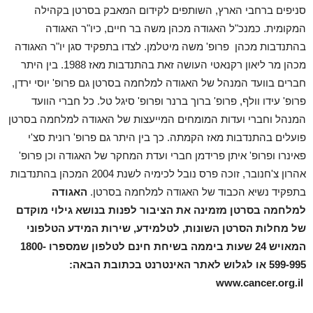
סניפים ברחבי הארץ, השותפים לקידום המאבק בסרטן בקהילה
המקומית. כמנכ"ל האגודה מכהן משה בר חיים, כיו"ר האגודה
בהתנדבות מכהן פרופ' משה מיטלמן. לצדו בתפקיד סגן יו"ר האגודה
מכהן מר ליאון רקנאטי העושה זאת בהתנדבות מאז 1988. בין היתר
חברים בוועד המנהל של האגודה למלחמה בסרטן גם פרופ' יוסי ירדן,
פרופ' עידו וולף, פרופ' ברוך ברנר ופרופ' סיגל טל. כל חברי הוועד
המנהל וחברי ועדות המומחים המייעצות של האגודה למלחמה בסרטן
פועלים בהתנדבות מאז הקמתה. כך בין היתר גם פרופ' רונית סצ'י
פאינרו ופרופ' איתן פרידמן חברי ועדת המחקר של האגודה וכן פרופ'
אהרון צ'חנובר, זוכה פרס נובל לכימיה לשנת 2004 המכהן בהתנדבות
בתפקיד נשיא הכבוד של האגודה למלחמה בסרטן.
האגודה
למלחמה בסרטן מזמינה את הציבור לפנות בנושא גילוי מוקדם
של מחלות הסרטן השונות, לטלמידע, שירות המידע הטלפוני
המאויש 24 שעות ביממה בשיחת חינם לטלפון שמספרו 1800-
599-995 או לגלוש לאתר האינטרנט בכתובת הבאה:
www.cancer.org.il