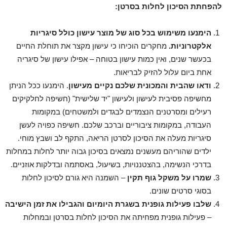
להפחתת הסיכון
לחלות בסרטן:
הימנעו משימוש בכל סוג של מוצר עישון כולל סיגריות
אלקטרוניות.
מחקרים הוכיחו כי עישון מקצר את תוחלת החיים
בכעשר שנים, ואין כמות עישון בטוחה – אפילו עישון של סיגריה
אחת ביום עלול להזיק לבריאות.
ודאו שהבית והמכונית שלכם נקיים מעישון
. הימנעו ככל הניתן
מחשיפה פסיבית לעישון ולעישון "יד שלישית" (חשיפה לחלקיקים
רעילים ומסרטנים הנצמדים לבגדים ולמשטחים) במקומות
העבודה, במקומות ציבוריים וברכב שלכם. חשיפה כפויה לעשן
סיגריות מעלה את הסיכון לסרטן הריאה, התקף לב ושבץ מוחי.
ילדים שהוריהם מעשנים נמצאים בסיכון גבוה יותר לחלות במחלות
בדרכי הנשימה, בהצטננויות, בשיעול, באסתמה ובדלקות אוזניים.
שמרו על משקל גוף תקין
– השמנה היא גורם לסיכון לחלות
בסוגי סרטים שונים.
שלבו פעילות גופנית בשגרת היומיום והגבילו את זמן הישיבה
– פעילות גופנית מפחיתה את הסיכון לחלות בסרטן ובמחלות