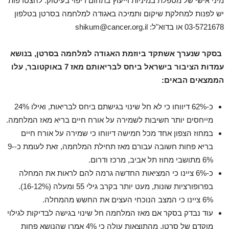
מיני אישי של מטפלת במיניות וייעוץ בתחום ריפוי בעיסוק. להצטרפות
יש לפנות למחלקת שיקום ותמיכה באגודה למלחמה בסרטן בטלפון
03-5721678 או בדוא"ל:
shikum@cancer.org.il
בסקר שנערך אשתקד ביוזמת האגודה למלחמה בסרטן, בנושא
עמדות הציבור בישראל ביחס לבריאותם מאז 7 באוקטובר, עלו
הממצאים הבאים:
כ-62% דיווחו כי לא חל שינוי בגישתם ביחס לבריאות, ואילו 24%
מייחסים יותר חשיבות לשמירה על אורח חיים בריא מאז המלחמה.
במחוז הצפון אחד מכל חמישה דיווחו כי שמירה על אורח חיים
בריא פחות חשובה עבורם מאז תחילת המלחמה, זאת לעומת כ-9-
6% מתושבי מחוז תל אביב, מרכז ודרום.
כ-6% ציינו כי המציאות החדשה גרמה להם לראות את המחלה
בפרופורציות שונות, מעט יותר בקרב גילי 55 ומעלה (16-12%).
6% ציינו כי המצב הנוכחי העצים את החשש מהמחלה.
עוד נבדק בסקר אם מאז המלחמה חל שינוי בגישה לבדיקות לגילוי
מוקדם של סרטן. מהתוצאות עולה כי 4% אמרו שהנושא פחות