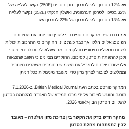
של 12% בסיכון כללי לסרטן. נתרן ניטריט (250E) נקשר לעלייה של
32% בסיכון לסרטן הערמונית, ואשלגן חנקתי (252E) נקשר לעלייה
של 13% בסיכון כללי לסרטן ושל 22% לסרטן השד.
אמנם נדרשים מחקרים נוספים כדי להבין טוב יותר את הסיכונים
הפוטנציאליים הללו, אך כבר כעת ציינו החוקרים כי התרכובות יכולות
לשנות מסלולים חיסוניים ודלקתיים, מה שעלול לגרום לדיכוי חיסוני
ולכן להתפתחות סרטן. לסיכום, החוקרים מציינים כי חשוב שתוצאות
אלו יעודדו יצרנים להגביל את השימוש בחומרים משמרים מיותרים
וממליצים לציבור לצרוך מזון טרי ומעובד מינימלית ככל הניתן.
המחקר פורסם בכתב העת British Medical Journal, ב-7.1.2026
תורגם והונגש לציבור על ידי מרכז המידע של האגודה למלחמה בסרטן
לרגל יום הסרטן הבין-לאומי 2026.
מחקר חדש בדק את הקשר בין צריכת מזון אולטרה – מעובד
לבין התפתחות מחלת הסרטן