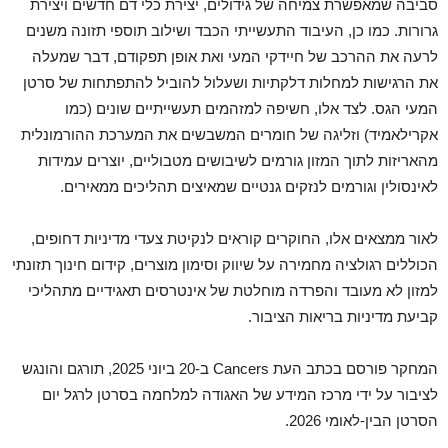
סביבה שמאפשרת צמיחה של גידולים, יצירת כלי דם חדשים ויצירת
גרורות. כמו כן, העיבוד התעשייתי הכבד ושילוב תוספי תזונה משנים
לרעה את ההרכב של חיידקי המעי ואת אופן תפקודם, דבר שמעלה
את הרגישות למחלות דלקתיות ושעלול להוביל להתפתחות של סרטן
המעי הגס. לצד אלו, חשיפה למזהמים תעשייתיים שונים (כמו
אקרילאמיד) וזליגה של חומרים המשבשים את המערכת ההורמונלית
מהאריזות לתוך המזון גורמים לשיבושים מטבוליים, יוצרים עמידות
לאינסולין וגורמים לנזקים גנטיים שמאיצים תהליכים ממאירים.
לאור ממצאים אלו, החוקרים קוראים לנקיטת צעדי מדיניות דחופים,
הכוללים רגולציה מחמירה על שיווק וסימון מוצרים, קידום חינוך תזונתי
למזון לא מעובד והפרדה מוחלטת של אינטרסים תאגידיים מתהליכי
קביעת מדיניות בריאות הציבור.
המחקר פורסם בכתב העת Cancers ב-20 ביוני 2025, תורגם והונגש
לציבור על ידי מרכז המידע של האגודה למלחמה בסרטן לרגל יום
הסרטן הבין-לאומי 2026.