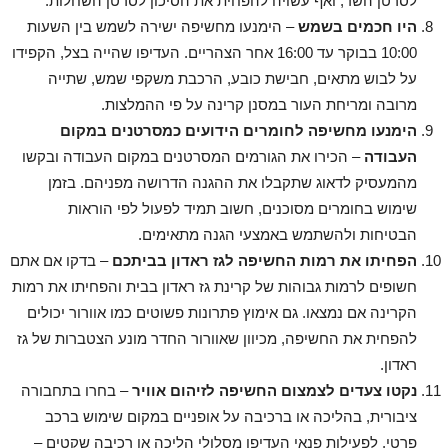
לסרטן השד, ואף עשויה להפחית את הסיכון לסרטן השחלות.
היו חכמים בשמש
– הימנעו מחשיפה ישירה לשמש בין השעות
10:00 בבוקר עד 16:00 אחר הצהריים. העדיפו שהייה בצל, הקפידו
על לבוש מתאים, חבישת כובע, הרכבת משקפי שמש, שתייה
מרובה ומריחת העור במסנן קרינה על פי ההמלצות.
הימנעו מחשיפה לחומרים הידועים כמסרטנים במקום
העבודה
– הכירו את הגורמים המסרטנים במקום העבודה ובקשו
מהמעסיק לדאוג שתקבלו את ההגנה הדרושה מפניהם. בזמן
שימוש בחומרים מסוכנים, חשוב תמיד לפעול לפי הוראות
הבטיחות ולהשתמש באמצעי הגנה מתאימים.
הפחיתו את רמות החשיפה לגז ראדון בביתכם
– בדקו אם אתם
חשופים לרמות גבוהות של קרינת גז ראדון בבית והפחיתו את רמות
הקרינה אם נמצאו. גם אימוץ פתרונות פשוטים כמו אוורור יכולים
להפחית את החשיפה, מכיוון שאוורור החדר מונע הצטברות של גז
ראדון.
נקטו צעדים לצמצום החשיפה לזיהום אוויר
– בחרו בתחבורה
ציבורית, בהליכה או ברכיבה על אופניים במקום שימוש ברכב
פרטי. לפעילות פנאי העדיפו מסלולי הליכה או רכיבה שקטים –