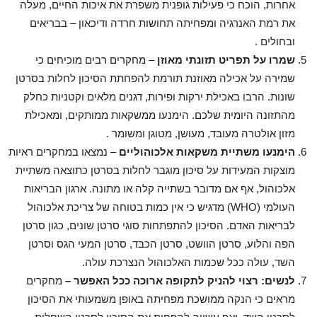
אחרות, הוכח כי פעילות גופנית משפרת את איכות החיים, מעלה
את רמת האנרגיה ומפחיתה תחושות חרדה ודיכאון – בבריאים
ובחולים .
שמרו על תפריט תזונתי מאוזן
– מחקרים רבים מוכיחים כי
שמירה על אכילה מאוזנת תורמת להפחתת הסיכון לחלות בסרטן
שונות. הרבו באכילת ירקות ופירות, דגנים מלאים וקטניות כחלק
מהתזונה היומית שלכם. הימנעו ממשקאות ממותקים, ומאכילת
מזון אולטרה מעובד, מעושן, מטוגן ומשומר .
הימנעו משתיית משקאות אלכוהוליים
– נמצאו במחקרים ראיות
מוצקות המעידות על סיכון מוגבר לחלות בסרטן כתוצאה משתיית
אלכוהול, אף אם מדובר בשתייה קלה או מתונה. ארגון הבריאות
העולמי (WHO) מדגיש כי אין כמות בטוחה של צריכת אלכוהול
לבריאות האדם. הסיכון להתפתחות סוגי סרטן שונים, כגון סרטן
הפה והלוע, סרטן הוושט, סרטן הכבד, סרטן המעי הגס וסרטן
השד, עולה ככל שכמות האלכוהול הנצרכת עולה.
לנשים: רצוי להניק לתקופה ארוכה ככל האפשר –
מחקרים
מראים כי הנקה ממושכת מפחיתה באופן משמעותי את הסיכון