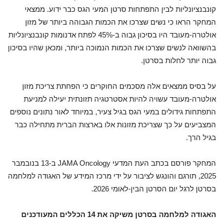
קונבנציונליות לבין התפתחות סרטן המעי הגס כבר ידוע. ממצאי
המחקר הראו כי נשים שצרכו את הכמות הגבוהה ביותר של מזון
אולטרה-מעובד היו בסיכון גבוה ב-45% לפתח אדנומות קונבנציונליות
בהשוואה לנשים שצרכו את הכמות הנמוכה ביותר, ומכאן שהיו בסיכון
גבוה יותר לחלות בסרטן.
על בסיס ממצאים אלה מסכמים החוקרים כי הפחתת צריכת מזון
אולטרה-מעובד עשויה להיות אסטרטגיה תזונתית יעילה למניעת
התפתחות גידולים במעי הגס בגיל צעיר, במיוחד לאור נתונים נוספים
המצביעים על כך שצריכת מזונות אלו בארצות הברית מתחילה כבר
בגיל הרך.
המחקר פורסם בכתב העת המדעי JAMA Oncology ב-13 בנובמבר
2025, תורגם והונגש לציבור על ידי מרכז המידע של האגודה למלחמה
בסרטן לרגל יום הסרטן הבין-לאומי 2026.
האגודה למלחמה בסרטן משיקה את 14 הכללים המעודכנים