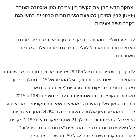
מחקר חדש בחן את הקשר בין צריכת מזון אולטרה מעובד
(UPF)
לבין הסיכון להופעת נגעים טרום-סרטניים במעי הגס
בקרב נשים צעירות
על רקע העלייה המדאיגה במקרי סרטן המעי הגס בגיל מוקדם
בארצות הברית במקביל לעלייה בצריכת מזונות אלו בעשורים
האחרונים.
לצורך כך נאספו נתונים של 29,105 אחיות מארצות הברית, שהשתתפו
במחקר הבריאות של האחיות, בגיל ממוצע של 45. במהלך המחקר
נאספו נתונים מבדיקות אנדוסקופיות (קולונוסקופיה או
סיגמואידוסקופיה) שהמשתתפות ביצעו בין השנים 1991 ל-2015,
וצריכת המזון שלהן הוערכה באמצעות שאלונים תקופתיים מדי ארבע
שנים. בממוצע, מזון אולטרה-מעובד היה כ-34.8% מסך הקלוריות
היומי של המשתתפות. במהלך 24 שנות מעקב תועדו 1,189 מקרים
של פוליפים טרום-סרטניים הנקראים "אדנומות קונבנציונליות"
שאובחנו בקרב נשים מתחת לגיל 50. הקשר בין אדנומות