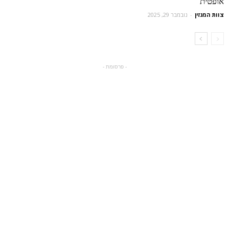
אופטית
צוות המגזין
-
נובמבר 29, 2025
- פרסומת -