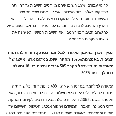
קריטי עבורם, 13% השיבו שהם מייחסים חשיבות גדולה יותר
לבדיקות כאלה, ורוב הציבור – 77% – אמרו שלא חל שינוי
בגישתם. בסוגיית הגילוי המוקדם כמעט לא היו הבדלים בין אזורי
הארץ השונים, לרבות בין המרכז לפריפריה, דבר אשר מצביע על
כך שרוב הציבור בארץ מבין את חשיבות הנושא ולא שינה את
גישתו בעקבות המלחמה.
הסקר נערך במימון האגודה למלחמה בסרטן, הודות לתרומות
הציבור, באמצעות
Ipsos
מחקרי שוק, במדגם ארצי מייצג של
האוכלוסייה בישראל בקרב 505 גברים ונשים בני 18 ומעלה
במהלך ינואר 2025.
האגודה למלחמה בסרטן היא ארגון ללא כוונות רווח וכל שירותיה
ניתנים לחולים ולבריאים ללא תשלום, הודות לתרומות הציבור, מאז
הקמתה בשנת 1952. האגודה פועלת בכל הדרכים לקידום המחקר,
דרכי המניעה, האבחון המוקדם ושיפור אמצעי הטיפול והשיקום של
חולים ומחלימים. באגודה פועלים כ-3,500 מתנדבים הפרוסים בכ-70