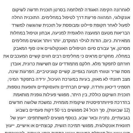
לאחרונה הקימה האגודה למלחמה בסרטן תוכנית חדשה לשיקום
אונקולוגי, המהווה פריצת דרך לטיפול במחלימים. התוכנית החלה
לפעול לאחר תקופת פיילוט ומבוססת על תוכנית שהוגשה למשרד
הבריאות מטעם המועצה הלאומית למניעה, אבחון וטיפול במחלות
ממאירות. כיום, הודות לגילוי המוקדם, יותר ויותר אנשים מחלימים
מסרטן, אך עבורם סיום הטיפולים האונקולוגיים אינו סוף המאבק
במחלה. מחקרים מראים כי מחלימים רבים חווים קשיים המעכבים את
חזרתם לתפקוד מלא. חלקם מתמודדים עם תשישות כרונית, אובדן
מסת שריר וטווחי תנועה בגפיים, קשיים קוגניטיביים, הפרעות שינה,
מצב תזונתי לא מאוזן, בעיות במערכת העיכול, ירידה בתפקוד המיני,
תסמיני דיכאון וחרדה, קשיים חברתיים ותעסוקתיים ותופעות נוספות.
תוכנית השיקום כוללת, בין היתר, מפגשי פעילות גופנית מותאמת
בהדרכת פיזיותרפיסטית שיקומית מומחית, נמשכת שלושה חודשים
(12 שבועות), סך הכול 24 מפגשים בני 50 דקות פעמיים בשבוע
בגבעתיים, נתניה ובאר שבע. בנוסף מוצעים למשתתפים: ייעוץ של
תזונאית אונקולוגית, מפגשי תמיכה רגשית, קבוצתיים או אישיים, ייעוץ