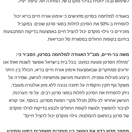
לשימוש גבוה יחסית בגילוי מוקדם של המחלה ועל טיפול יעיל.
באגודה למלחמה בסרטן מדגישים כי אימוץ אורח חיים בריא יכול
להפחית ב-50% את הסיכון לחלות בסוגי סרטן שונים. במקביל
מזכירים כי גילוי מוקדם יכול להציל חיים באמצעות בדיקות המתבצעות
בחינם בקופות החולים במסגרת סל הבריאות.
משה בר-חיים, מנכ"ל האגודה למלחמה בסרטן, הסביר כי:
"מחלת הסרטן פוגעת כמעט בכל בית בישראל ואפשר לשנות זאת! אנו
יודעים ממחקרים שבאמצעות אימוץ אורח חיים בריא, הכולל בין היתר
ביצוע פעילות גופנית, הימנעות מעישון ומחשיפה לעישון, שמירה על
משקל גוף תקין והקפדה על תזונה נכונה ללא מזון אולטרה-מעובד,
ניתן להפחית את הסיכון לחלות בסוגי סרטן רבים. על פי הערכות,
העישון אחראי לכ-20% מכלל מקרי המוות מסרטן. בנוסף, אני קורא
לציבור להמשיך ולגשת לקופת החולים ולבצע בדיקות לגילוי מוקדם
של סרטן בהתאם להמלצות. גילוי מוקדם יכול להציל חיים!"
מחקר חדש בדק את הקשר בין חומרים משמרים במזון והסיכון