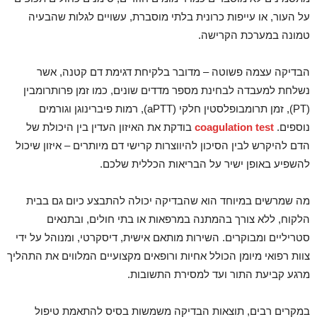
על העור, או עייפות כרונית בלתי מוסברת, עשויים לגלות שהבעיה
טמונה במערכת הקרישה.
הבדיקה עצמה פשוטה – מדובר בלקיחת דגימת דם קטנה, אשר
נשלחת למעבדה לבחינת מספר מדדים שונים, כמו זמן פרותרומבין
(PT), זמן תרומבופלסטין חלקי (aPTT), רמות פיברינוגן וגורמים
נוספים.
coagulation test
בודקת את האיזון העדין בין היכולת של
הדם להיקרש לבין הסיכון להיווצרות קרישי דם מיותרים – איזון שיכול
להשפיע באופן ישיר על הבריאות הכללית שלכם.
מה שמרשים במיוחד הוא שהבדיקה יכולה להתבצע כיום גם בבית
הלקוח, ללא צורך בהמתנה במרפאות או בתי חולים, ובתנאים
סטריליים ומבוקרים. השירות מותאם אישית, דיסקרטי, ומנוהל על ידי
צוות רפואי מיומן הכולל אחיות ורופאים מקצועיים המלווים את התהליך
מרגע קביעת התור ועד למסירת התשובות.
במקרים רבים, תוצאות הבדיקה משמשות בסיס להתאמת טיפול