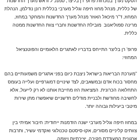
הטקס נערך בנוכחות פרופ' רן בליצר, סמנכ"ל וראש מערך החדשנות
של כללית, מנהל מחוז חיפה וגליל מערבי בכללית רונן נודלמן, הנהלת
המחוז, ד"ר מיכאל האוזר מנהל מערך החדשנות והמחקר במחוז,
מרינה סמוליאנוב מובילת החדשנות וחברי צוות החדשנות ממטה
כללית.
פרופ' רן בליצר התייחס בדבריו לאתגרים הלאומיים והפוטנציאל
המחוזי:
"מערכת הבריאות בישראל ניצבת כיום בפני אתגרים משמעותיים בהם
מחסור בכוח אדם ובמשאבים, לצד שינויים דמוגרפיים ועלייה בעומס
התחלואה הכרונית. המציאות הזו מחייבת אותנו לא רק לייעול, אלא
לחשיבה מחודשת ולבניית מודלים חדשניים שיאפשרו מתן שירות
מיטבי ביעילות גבוהה יותר.
במחוז חיפה וגליל מערבי ישנה הזדמנות ייחודית: חיבור אמיתי בין
צוותים קליניים מסורים, אקו-סיסטם טכנולוגי ואקדמי עשיר, ותרבות
ארגונית המעודדת חקירה, יצירתיות ויוזמה.