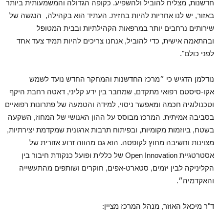
חדשנות, מצליח להוביל ולהשפיע. כקופה הגדולה והמשמעותית ביותר
באזור, יש לנו אחריות להיות בחזית. העתיד הוא בקהילה, הנגשה של
שירותים נרחבים יותר במרפאות הקהילתיות ובבית המטופל
ובהתאמה אישית, כדי להוביל, אנחנו צריכים להיות תמיד צעד אחד
לפני כולם".
נודלמן הדגיש כי ״מרכז החדשנות והמחקר החדש נועד לשמש
אקו-סיסטם רפואי מתקדם, שמחבר בין ידע קליני, דאטה רחבת היקף
וטכנולוגיה חכמה ומאפשר ניסוי, למידה והטמעה של פתרונות רפואיים
בסביבה אמיתית. המרכז מבוסס על ההון האנושי של המחוז, השקעה
בשטח, ביוזמות מקומיות, ובפיתוח תרבות ארגונית שמקדמת יצירתיות,
מצוינות וחשיבה מחוץ לקופסה. הוא גם מהווה זרוע אזורית של
אסטרטגיית Open Innovation של כללית ופועל כנקודת חיבור בין
הקליניקה לבין יזמים, סטארט-אפים, חוקרים ושותפים מהתעשייה
והאקדמיה״.
ד"ר מיכאל האוזר, מנהל המרכז מציין: