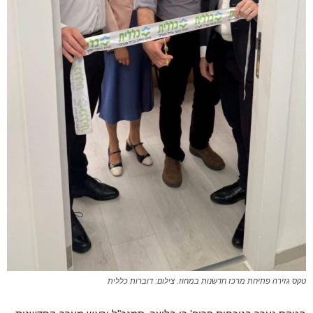
טקס גזירה פתיחת מרכז חדשנות במחוז. צילום: דוברות כללית