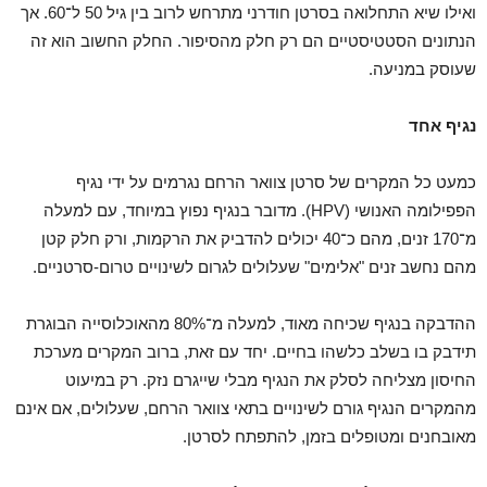
ואילו שיא התחלואה בסרטן חודרני מתרחש לרוב בין גיל 50 ל־60. אך
הנתונים הסטטיסטיים הם רק חלק מהסיפור. החלק החשוב הוא זה
שעוסק במניעה.
נגיף אחד
כמעט כל המקרים של סרטן צוואר הרחם נגרמים על ידי נגיף
הפפילומה האנושי (HPV). מדובר בנגיף נפוץ במיוחד, עם למעלה
מ־170 זנים, מהם כ־40 יכולים להדביק את הרקמות, ורק חלק קטן
מהם נחשב זנים "אלימים" שעלולים לגרום לשינויים טרום-סרטניים.
ההדבקה בנגיף שכיחה מאוד, למעלה מ־80% מהאוכלוסייה הבוגרת
תידבק בו בשלב כלשהו בחיים. יחד עם זאת, ברוב המקרים מערכת
החיסון מצליחה לסלק את הנגיף מבלי שייגרם נזק. רק במיעוט
מהמקרים הנגיף גורם לשינויים בתאי צוואר הרחם, שעלולים, אם אינם
מאובחנים ומטופלים בזמן, להתפתח לסרטן.