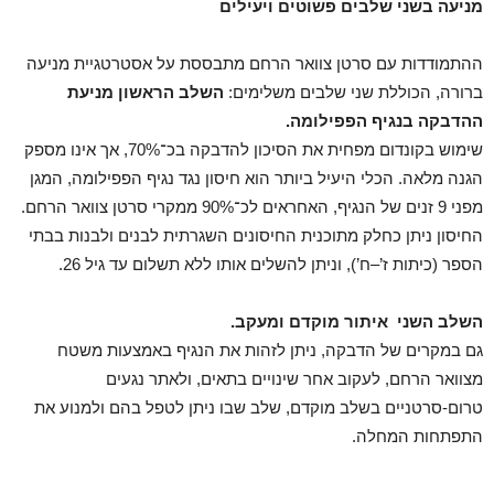
מניעה בשני שלבים פשוטים ויעילים
ההתמודדות עם סרטן צוואר הרחם מתבססת על אסטרטגיית מניעה
ברורה, הכוללת שני שלבים משלימים:
השלב הראשון מניעת
ההדבקה בנגיף הפפילומה.
שימוש בקונדום מפחית את הסיכון להדבקה בכ־70%, אך אינו מספק
הגנה מלאה. הכלי היעיל ביותר הוא חיסון נגד נגיף הפפילומה, המגן
מפני 9 זנים של הנגיף, האחראים לכ־90% ממקרי סרטן צוואר הרחם.
החיסון ניתן כחלק מתוכנית החיסונים השגרתית לבנים ולבנות בבתי
הספר (כיתות ז’–ח’), וניתן להשלים אותו ללא תשלום עד גיל 26.
השלב השני
איתור מוקדם ומעקב.
גם במקרים של הדבקה, ניתן לזהות את הנגיף באמצעות משטח
מצוואר הרחם, לעקוב אחר שינויים בתאים, ולאתר נגעים
טרום-סרטניים בשלב מוקדם, שלב שבו ניתן לטפל בהם ולמנוע את
התפתחות המחלה.