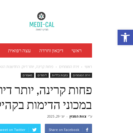
מגזין
רפואה
Medi
Cal
Open toolbar
ראשי
דיכאון וחרדה
עצה רפואית
ראשי
זירת המומחים
פחות קרינה, יותר דיוק: החדשנות הטכ
זירת המומחים
כתבות כלליות
לימודים
מאמרים
פחות קרינה, יותר די
במכוני הדימות בקהי
ע"י
צוות המגזין
-
יוני 29, 2025
weet on Twitter
Share on Facebook