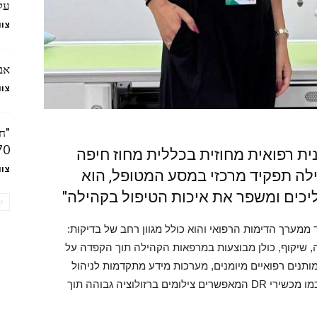
על
צוו
אבח
צוו
"ח
70 שסבל מפריצת דיס
ית רפואית מחוזית בכללית מחוז חיפה
צוו
ילה תפקיד מרכזי במסע המטופל, הוא
כים ומשפר את איכות הטיפול בקהילה"
ממערך הדימות הרפואי והוא כולל מגוון רחב של בדיקות:
, אולטרסונוגרפיה (US) וממוגרפיה, שיקוף, כולן מבוצעות במרפאות הקהילה תוך הקפדה על
מותנים רפואיים מיומנים, מערכות מידע מתקדמות לניהול
תמונות ונתונים רפואיים וכן על חדשנות טכנולוגית כמו מכשירי DR המאפשרים צילומים ברזולוציה גבוהה תוך