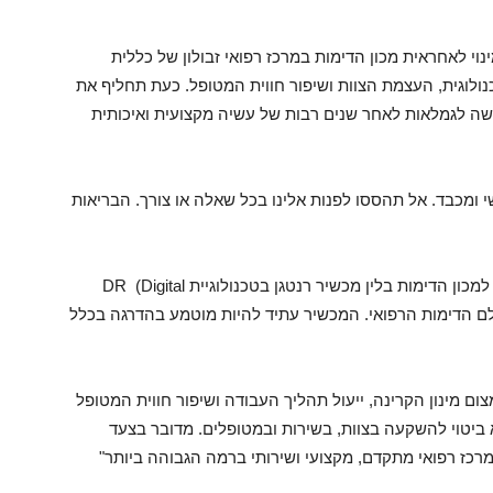
וי לאחראית מכון הדימות במרכז רפואי זבולון של כללית
ולוגית, העצמת הצוות ושיפור חווית המטופל. כעת תחליף את
שה לגמלאות לאחר שנים רבות של עשיה מקצועית ואיכותית
י ומכבד. אל תהססו לפנות אלינו בכל שאלה או צורך. הבריאות
כחלק מהחזון הטכנולוגי של המחוז, נכנס לאחרונה למכון הדימות בלין מכשיר רנטגן בטכנולוגיית DR (Digital
ית בעולם הדימות הרפואי. המכשיר עתיד להיות מוטמע בהדרגה בכלל
ם מינון הקרינה, ייעול תהליך העבודה ושיפור חווית המטופל
כנולוגי, היא ביטוי להשקעה בצוות, בשירות ובמטופלים. מדובר בצעד
כז רפואי מתקדם, מקצועי ושירותי ברמה הגבוהה ביותר"