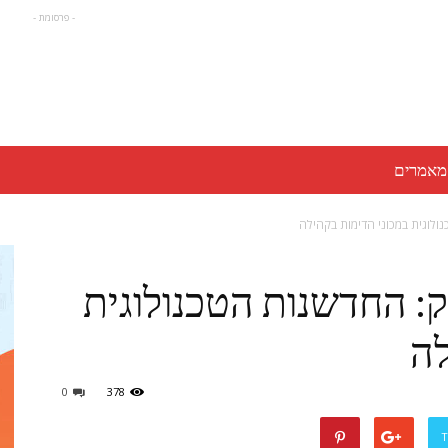
- פרסומת -
מאמרים
נולוגית במכוני הדימות בקהילה
וק: החדשנות הטכנולוגית
לה
0
378
T