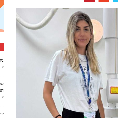
נית
צוו
אצ
הנכ
צוו