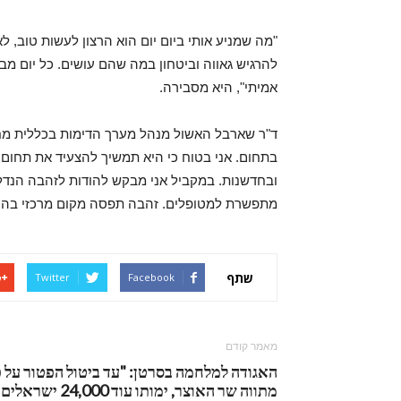
"מה שמניע אותי ביום יום הוא הרצון לעשות טוב, ל
להרגיש גאווה וביטחון במה שהם עושים. כל יום מביא
אמיתי", היא מסבירה.
ד"ר שארבל האשול מנהל מערך הדימות בכללית מחוז 
בתחום. אני בטוח כי היא תמשיך להצעיד את תחום ה
ובחדשנות. במקביל אני מבקש להודות לזהבה הנדל
מתפשרת למטופלים. זהבה תפסה מקום מרכזי בהו
שתף
Twitter
Facebook
מאמר קודם
האגודה למלחמה בסרטן: "עד ביטול הפטור על פ
מתווה שר האוצר, ימותו עוד 24,000 ישראלים