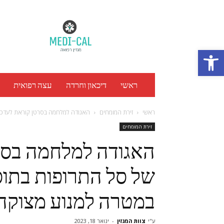
מגזין
רפואה
Medi
Cal
Open toolbar
ראשי
דיכאון וחרדה
עצה רפואית
ראשי
זירת המומחים
האגודה למלחמה בסרטן קוראת לעדכון
זירת המומחים
האגודה למלחמה בסרט
במטרה למנוע מצוקה
ע"י
צוות המגזין
-
ינואר 18, 2023