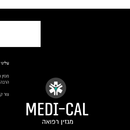
עלינו
הרבה 
צור ק