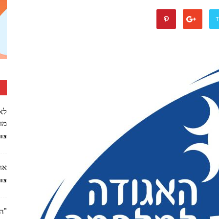
T
לא
מדע ה 
צוו
אחו
צוו
"ה