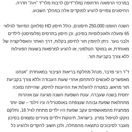
במרכזי הרפואה הדחופה (מלר"דים) לרבות מלר"ד "ויוה" חדרה.
החיסונים צפויים להגיע למוקדים אלה במהלך השבוע.
השנה הוזמנו 250,000 חיסונים, כולל חיסון HD (פלוזון) המיועד לגילאי
65 ומעלה ולאוכלוסיות בסיכון, וכן חיסון בתרסיס (פלומיסט) לילדים
ולבני נוער. ניתן להזמין תור לחיסון בקלות, דרך האתר והאפליקציה של
מאוחדת, או במוקד הטלפוני, או להגיע למרפאות בשעות הפעילות
ללא צורך בקביעת תור.
ד"ר רוני פרבר, מנהל מחלקת בריאות הציבור במאוחדת: "אנחנו
מאפשרים לאנשים להתחסן אחרי שעות העבודה וללא צורך בקביעת
תור מראש, במטרה להעלות את ההיענות לחיסון, שהייתה נמוכה
יחסית בשנה שעברה. עונת השפעת השנה מגיעה עם אזהרות
מתחלואת שפעת גבוהה שנצפתה באוסטרליה וניו זילנד – שם יותר
ממחצית מהמאושפזים עקב שפעת היו ילדים מתחת לגיל 16, וחלקם
נזקקו לטיפול נמרץ. בישראל, תינוקות וילדים צעירים נמצאים בסיכון
מוגבר לסיבוכים כתוצאה מהמחלה, ולכן חשוב להקדים ולהגיע כל