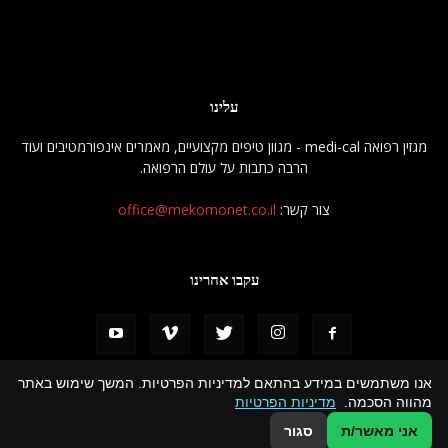
עלינו
מגזין רפואה medi-cal - מגוון טיפים מקצועיים, מאמרים אינפורמטיבים ועוד
הרבה כתבות על עולם הרפואה.
צור קשר:
office@mekomonet.co.il
עקבו אחרינו
אנו משתמשים במידע בהתאם למדיניות הפרטיות. המשך שימוש באתר
מהווה הסכמה.
מדיניות הפרטיות
פרסמו אצלנו
מחפשים כותבים
הצהרת נגישות
תמיכה
אני מאשר/ת
סגור
© כל הזכויות שמורות למגזין רפואה Medi Cal