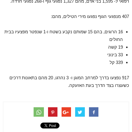
רפואי ל- 1,595 בני אדם, מהם 1,327 נפגעי גוף ו-268 נפגעי חרדה.
407 מנפגעי הגוף נפגעו מירי הטילים, מהם:
16 הרוגים, בהם 15 שמותם נקבע בשטח ו-1 שנפטר מפצעיו בבית
החולים
19 קשה
33 בינוני
339 קל
917 נפצעו בדרך למרחב המוגן ו- 3 נהרגו, 20 מהם בתאונות דרכים
כשעצרו בצד הדרך בעת האזעקה.