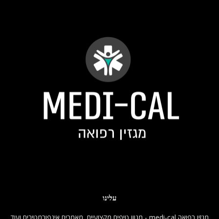
עלינו
מגזין רפואה medi-cal - מגוון טיפים מקצועיים, מאמרים אינפורמטיבים ועוד