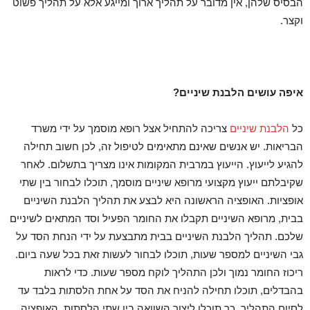
הבסיס שלהן, אין מדובר על תהליך ארוך ומייגע אלא על תהליך פשוט
וקצר.
איפה עושים הלבנת שיניים?
כל
הלבנת שיניים
צריכה להתחיל אצל רופא מוסמך על ידי משרד
הבריאות. יש אנשים שאינם מתאימים לטיפול זה, לכן חשוב תחילה
להגיע לייעוץ. הייעוץ במרבית המקומות אינו מצריך בתשלום. לאחר
שקיבלתם ייעוץ מקצועי מרופא שיניים מוסמך, תוכלו לבחור בין שתי
אופציות. האופציה הראשונה היא לבצע את תהליך הלבנת השיניים
בבית, מרופא השיניים תקבלו את החומר הפעיל וסד המתאים לשיניים
שלכם. תהליך הלבנת השיניים בבית מתבצעת על ידי הנחת הסד על
גבי השיניים למספר שעות, תוכלו לבחור לעשות זאת בכל שעה ביום.
ריכוז החומר נמוך ולכן התהליך לוקח מספר שעות. כדי לראות
בהבדלים, תוכלו תחילה להניח את הסד על אחת הלסתות בלבד עד
לסיום התהליך, כך תוכלו ליצור השוואה בין שתי הלסתות. האופציה