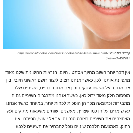
קרדיט לתמונה: https://depositphotos.com/stock-photos/white-teeth-smile.html?
qview=37492247
אין דבר יותר חשוב מחיוך אסתטי. היום, הנראות החיצונית שלנו מאוד
מאפיינת אותנו. לכן, כאשר אנחנו רוצים ליצור רושם ראשוני חיובי, בין
אם מדובר על פגישת עסקים ובין אם מדובר בדייט, השיניים שלנו
תופסות חלק מאוד גדול כאן. כאשר אנחנו מתבגרים השיניים גם הן
מתבגרות וכתוצאה מכך הן הופכות לכהות יותר, במיוחד כאשר אנחנו
לא שומרים עליהן כמו שצריך, מעשנים, שותים משקאות מתוקים ולא
מצחצחים את השיניים בצורה הנכונה. אך אל ייאוש, הפיתרון אינו
רחוק. באמצעות הלבנת שיניים נוכל להבהיר את השיניים לצבע