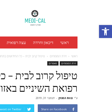
מגזין
רפואה
Medi
Cal
Open toolbar
ראשי
דיכאון וחרדה
עצה רפואית
ראשי
זירת המומחים
טיפול קרוב לבית – כל החידושים בתחו
זירת המומחים
מאמרים
טיפול קרוב לבית – כ
רפואת השיניים באזו
ע"י
צוות המגזין
-
דצמבר 31, 2019
weet on Twitter
Share on Facebook