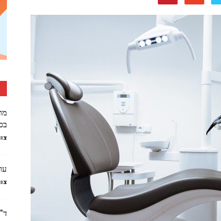
מרכ
בכל
צוו
עוד
צוו
ד"