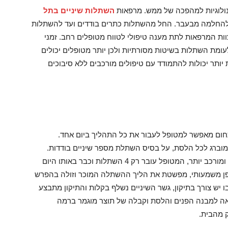
ולוגיות למהפכה של ממש. מרפאות
השתלות שיניים בתל
תר להחלמה מבעבר. החל מהשתלות כתרים בודדים ועד להשתלות
וות המרפאות לתת מענה טיפולי לטווח מטופלים רחב. זמני
מת השתלות בשיטות מסורתיות ולכן יותר מטופלים יכולים
יותר יכולות להתמודד עם טיפולים מורכבים ללא סיבוכים
ום מאפשר למטופל לעבור את כל התהליך ביום אחד.
מוברג לכל הלסת, על בסיס השתלת מספר שיניים בודדות.
במקום תהליך השתלה של כל השיניים, שהוא ארוך ומורכב יותר, המטופל עובר רק 4 השתלות וכבר באותו היום
ופן משמעותי, מפשטת את הליך ההשתלה המוכר וזולה בהפרש
 יש צורך בתיקון, גשר השיניים נשלף בקלות והתיקון מתבצע
לה התאמה מלאה למבנה הפנים והלסת וקבלה של תוצר מוגמר ברמה
ק מהבית.