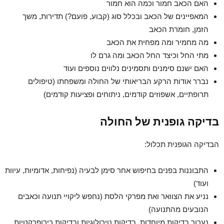
האם הכאב חמור וכמה הוא חמור
המאפיינים של הכאב ובכלל סוג (קבוע, פועם?) תדירות, משך
הזמן, חומרת הכאב
מה מחמיר ומה מפחית את הכאב
מתי החל וכיצד החל הכאב ומה גרם לו
האם ישנם סימנים ותסמינים נלווים נוספים ועוד
נברר אודות הרקע הבריאותי של החולה ומשפחתו (טיפולים
תרופתיים, אשפוזים קודמים, ניתוחים ופציעות קודמים)
בדיקה גופנית של החולה
הבדיקה הגופנית תכלול:
התבוננות בפנים בחיפוש אחר סימן לבעיה (נפיחות, אדומיות, עיוות
ועוד)
נניע את הצוואר ואת מפרקי הלסת (נחפש ליקויי תנועה וכאבים
הנובעים מהתנועה)
נערוך בדיקות מיוחדות, בדיקות נוירולוגיות ובדיקות כירופרקטיות