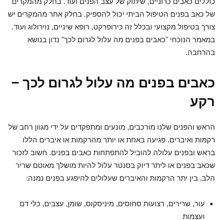
כוללים כאבים כרוניים, שיתוק של עצב הפנים ועוד. בחלק מהמקרים
של כאב בפנים הטיפול הביתי יכול להספיק. בחלק אחר מהמקרים יש
צורך בטיפול מקצועי ובכלל זה כירופרקט, רופא שיניים, נוירולוג ועוד.
במאמר הנוכחי "כאבים בפנים מה עלול לגרום לכך" נדון בנושא
בהרחבה.
כאבים בפנים מה עלול לגרום לכך –
רקע
הראש והפנים שלנו מורכבים, מונעים ומתפקדים על ידי מגוון רחב של
רקמות ואיברים. פגיעה באחת או יותר מהרקמות או איברים הללו
בראש ובפנים עלולה להוביל להתפתחות כאבים בפנים. חשוב לזכור
שכאב בפנים או ליתר דיוק בסנטר עלול להיות מושלך מאוטם שריר
הלב. בין יתר הרקמות והאיברים שעלולים להיפגע בפנים נמנה:
עור, שרירים, רצועות סחוסים, מיניסקוס, שומן, עצבים, כלי דם
ועצמות