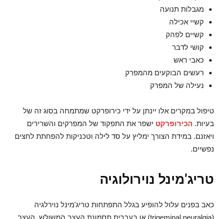
מגבלות תנועה
קשיי אכילה
קשיים לפהק
קושי לדבר
כאבי ראש
רעשים הבוקעים מהמפרק
נעילה של המפרק
טיפול במקרים אלו יינתן על ידי כירופרקט שמתמחה בסוג זה של
בעיות.
הכירופרקט
ישפר את התפקוד של המפרקים והשרירים
ויאזנם. במידת הצורך ימליץ על סד לילה וטכניקות להפחתת לחצים
נפשיים.
טריג'מינל נוירולוגיה
כאב בפנים עלול להופיע בגלל התפתחות טריג'מינל נוירלגיה
(trigeminal neuralgia) או בעברית תסמונת העצב המשולש. העצב