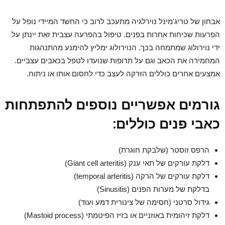
אבחון של טריג'מינל נוירלגיה מתעכב לרוב כי החשד המיידי נופל על
הפרעות שכיחות אחרות בפנים. טיפול בהפרעה עצבית זאת יינתן על
ידי נוירולוג שמתמחה בכך. הנוירולוג ימליץ להימנע מהתנהגות
המחמירה את הכאב וגם על תרופות שנועדו לטפל בכאבים עצביים.
אמצעים אחרים כוללים הזרקה לעצב כדי לחסום אותו או ניתוח.
גורמים אפשריים נוספים להתפתחות
כאבי פנים כוללים:
הרפס זוסטר (שלבקת חוגרת)
דלקת עורקים של תאי ענק (Giant cell arteritis)
דלקת עורקים של הרקה (temporal arteritis)
בדלקת של מערות הפנים (Sinusitis)
גידול סרטני (חסימה של צינורית דמע ועוד)
דלקת זיהומית באוזניים או בזיז הפיטמתי (Mastoid process)