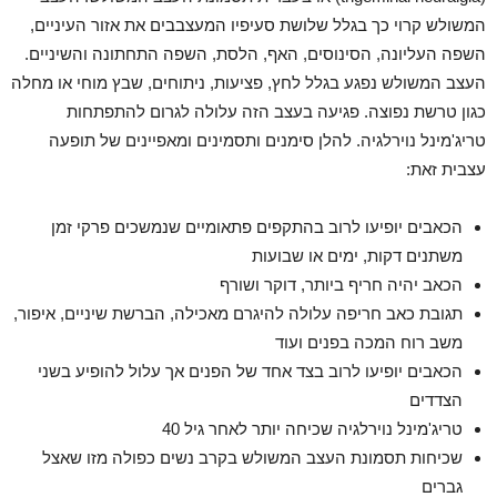
המשולש קרוי כך בגלל שלושת סעיפיו המעצבבים את אזור העיניים,
השפה העליונה, הסינוסים, האף, הלסת, השפה התחתונה והשיניים.
העצב המשולש נפגע בגלל לחץ, פציעות, ניתוחים, שבץ מוחי או מחלה
כגון טרשת נפוצה. פגיעה בעצב הזה עלולה לגרום להתפתחות
טריג'מינל נוירלגיה. להלן סימנים ותסמינים ומאפיינים של תופעה
עצבית זאת:
הכאבים יופיעו לרוב בהתקפים פתאומיים שנמשכים פרקי זמן
משתנים דקות, ימים או שבועות
הכאב יהיה חריף ביותר, דוקר ושורף
תגובת כאב חריפה עלולה להיגרם מאכילה, הברשת שיניים, איפור,
משב רוח המכה בפנים ועוד
הכאבים יופיעו לרוב בצד אחד של הפנים אך עלול להופיע בשני
הצדדים
טריג'מינל נוירלגיה שכיחה יותר לאחר גיל 40
שכיחות תסמונת העצב המשולש בקרב נשים כפולה מזו שאצל
גברים